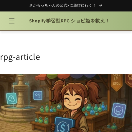
コンテ
さかもっちゃんの公式Xに遊びに行く！
ンツに
進む
Shopify学習型RPG ショピ姫を救え！
rpg-article