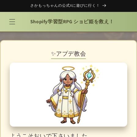
コンテ
さかもっちゃんの公式Xに遊びに行く！
ンツに
進む
Shopify学習型RPG ショピ姫を救え！
✨アプデ教会
ようこそおいで下さいました